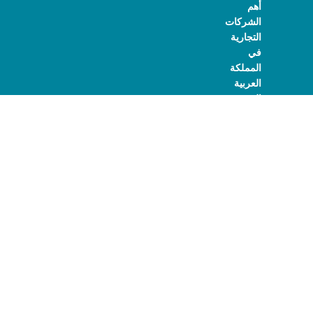
أهم
الشركات
التجارية
في
المملكة
العربية
السعودية
في
مجال
تجارة
منتجات
الأدوات
الصحية
ومستلزماتها
على
المستوى
الوطني