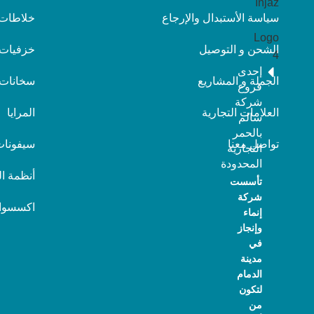
سياسة الأستبدال والإرجاع
خلاطات
الشحن و التوصيل
خزفيات
إحدى
الجملة و المشاريع
سخانات
فروع
شركة
العلامات التجارية
المرايا
سالم
بالحمر
تواصل معنا
سيفونات
التجارية
المحدودة
أنظمة ا
تأسست
شركة
اكسسوا
إنماء
وإنجاز
في
مدينة
الدمام
لتكون
من