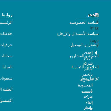
المتجر
روابط 
سياسة الخصوصية
الرئيسية
سياسة الأستبدال والإرجاع
خلاطات
الشحن و التوصيل
خزفيات
إحدى
الجملة و المشاريع
سخانات
فروع
شركة
العلامات التجارية
المرايا
سالم
بالحمر
تواصل معنا
سيفونات
التجارية
المحدودة
أنظمة ا
تأسست
شركة
اكسسوا
إنماء
وإنجاز