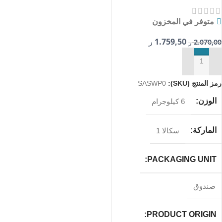
متوفر في المخزون
1.759,50
2.070,00
ر
ر
إضافة إلى السلة
رمز المنتج (SKU):
SASWP0
الوزن
6 كيلوجرام
الماركة
سكالا 1
PACKAGING UNIT
صندوق
PRODUCT ORIGIN