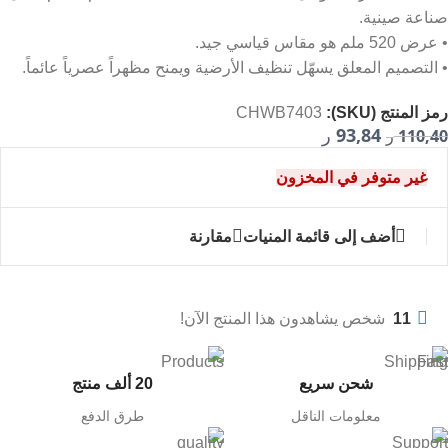
صناعة صينية.
• عرض 520 ملم هو مقاس قياسي جيد.
• التصميم المعلق يسهّل تنظيف الأرضية ويمنح مظهراً عصرياً عائماً.
رمز المنتج (SKU):
CHWB7403
93,84
110,40
ر
ر
غير متوفر في المخزون
أضف إلى قائمة المنيات
مقارنة
11
شخص يشاهدون هذا المنتج الآن!
شحن سريع
20 ألف منتج
معلومات الناقل
طرق الدفع