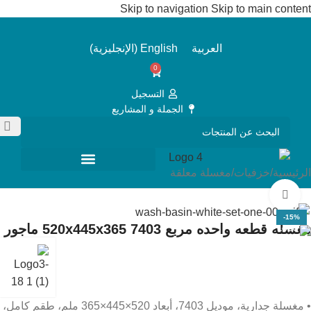
Skip to navigation
Skip to main content
العربية
English
(
الإنجليزية
)
0
التسجيل
الجملة و المشاريع
الرئيسية
/
خزفيات
/
مغسلة معلقة
Click to enlarge
-15%
مغسله قطعه واحده مربع 7403 520x445x365 ماجور
• مغسلة جدارية، موديل 7403، أبعاد 520×445×365 ملم، طقم كامل،