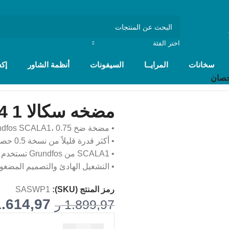
اختر الفئة
سخانات
المرايــا
السيفونات
أنظمة الشاور
إك
مضخه سكالا 1 3/4 حصان
• مضخة ضخ Grundfos SCALA1، 0.75 حصان، 220 فولت، صناعة صربية.
• أكثر قدرة قليلاً من نسخة 0.5 حصان.
• SCALA1 من Grundfos تستخدم تقنية السرعة المتغيرة للحفاظ على ضغط ثابت مع أدنى هدر للطاقة.
• التشغيل الهادئ والتصميم المضغو
رمز المنتج (SKU):
SASWP1
1.614,97
1.899,97
ر