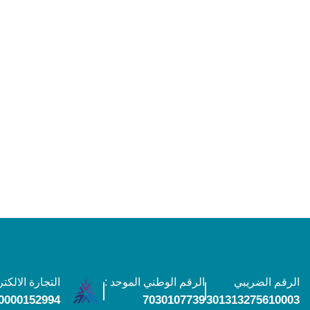
الرقم الضريبي
الرقم الوطني الموحد :
التجارة الالكتر
0000152994
7030107739
301313275610003