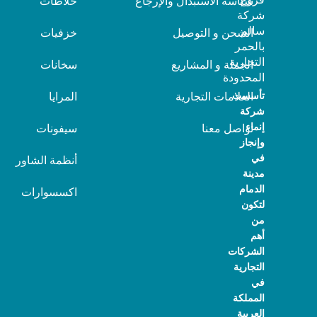
سياسة الأستبدال والإرجاع
خلاطات
شركة
سالم
الشحن و التوصيل
خزفيات
بالحمر
التجارية
الجملة و المشاريع
سخانات
المحدودة
تأسست
العلامات التجارية
المرايا
شركة
إنماء
تواصل معنا
سيفونات
وإنجاز
في
أنظمة الشاور
مدينة
الدمام
اكسسوارات
لتكون
من
أهم
الشركات
التجارية
في
المملكة
العربية