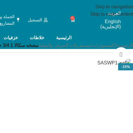
Skip to navigation
العربية
Skip to main content
الجملة و
0
التسجيل
English
المشاريع
(
الإنجليزية
)
الرئيسية
خلاطات
خزفيات
الرئيسية
/
إكسسوارات
/
مستلزمات الصرف والمياه
/
مضخه سكالا 1 3/4 حصان
Click to enlarge
-15%