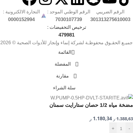
الرقم الضريبي
الرقم الوطني الموحد :
التجارة الالكترونية :
0000152994
7030107739
301313275610003
ترخيص التخفيضات :
479981
جميـع الحقـوق محفوظـة لشركة إنماء وإنجاز للأدوات الصحية © 2026
القائمة
المفضلة
مقارنة
سلة الشراء
مضخة مياه 1/2 حصان ستارايت سمنان
1.180,34
1.388,63
ر
ر
+
-