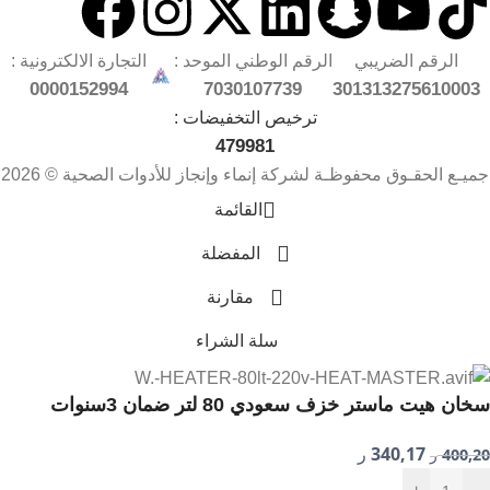
الرقم الضريبي
الرقم الوطني الموحد :
التجارة الالكترونية :
0000152994
7030107739
301313275610003
ترخيص التخفيضات :
479981
جميـع الحقـوق محفوظـة لشركة إنماء وإنجاز للأدوات الصحية © 2026
القائمة
المفضلة
مقارنة
سلة الشراء
سخان هيت ماستر خزف سعودي 80 لتر ضمان 3سنوات
340,17
400,20
ر
ر