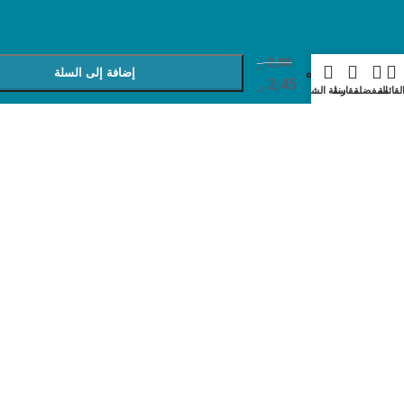
+
-
تيفلون
2,88
ر
50يارده
إضافة إلى السلة
2,45
ر
ماجور
لقائمة
المفضلة
مقارنة
سلة الشراء
اشتري الآن