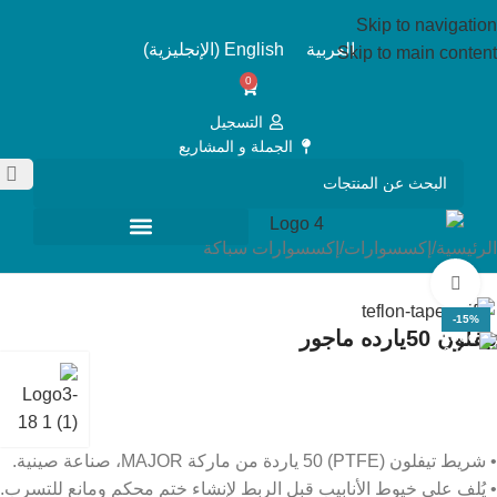
Skip to navigation
العربية
English
(
الإنجليزية
)
Skip to main content
0
التسجيل
الجملة و المشاريع
الرئيسية
/
إكسسوارات
/
إكسسوارات سباكة
Click to enlarge
-15%
تيفلون 50يارده ماجور
• شريط تيفلون (PTFE) 50 ياردة من ماركة MAJOR، صناعة صينية.
• يُلف على خيوط الأنابيب قبل الربط لإنشاء ختم محكم ومانع للتسرب.