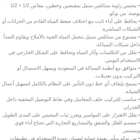
• محبس زاوية ستانلس ستيل بمقبضين وخطين، مقاس 1/2 × 1/2
بوصة، من توكو.
• يحافظ على أداء ثابت مع اختلاف ضغط المياه القادم من الخزانات أو
الشبكات المباشرة.
• مصنوع من ستانلس ستيل يتحمل المياه الغنية بالأملاح ويقاوم الصدأ
داخل شبكات السباكة.
• تقلل من التكلسات وآثار المياه وتحافظ على الشكل الخارجي في
الاستخدام اليومي.
• متوافق مع أنظمة السباكة في السعودية ويسهل الاستبدال أو
التركيب بدون تعديلات.
• يسمح بإيقاف أي خط دون التأثير على النظام بالكامل لتسهيل أعمال
الصيانة.
• مناسب للتركيب خلف المغاسل وفي نقاط التوصيل المخفية داخل
الجدران.
• يقلل الاهتزاز على المواسير ويعزز ثبات المحبس على المدى الطويل.
• مصمم للفلل والشقق والمشاريع التجارية التي تحتاج أداء قوي
ومستمر.
• من توكو ويأتي بعبوة حماية لضمان جودة الاستخدام في تطبيقات