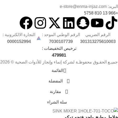
البريد: e-store@enma-injaz.com
+966 13 810 5758
الرقم الضريبي
الرقم الوطني الموحد :
التجارة الالكترونية :
0000152994
7030107739
301313275610003
ترخيص التخفيضات :
479981
جميـع الحقـوق محفوظـة لشركة إنماء وإنجاز للأدوات الصحية © 2026
القائمة
المفضلة
مقارنة
سلة الشراء
خلاط مطبخ واحد فتحه توكو