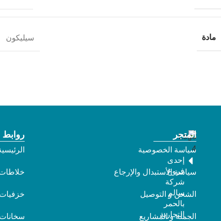
مادة
سيليكون
المتجر
روابط 
سياسة الخصوصية
الرئيسية
إحدى
فروع
سياسة الأستبدال والإرجاع
خلاطات
شركة
سالم
الشحن و التوصيل
خزفيات
بالحمر
التجارية
الجملة و المشاريع
سخانات