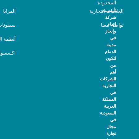
المحدودة
تأسست
العلامات التجارية
المرايا
شركة
إنماء
تواصل معنا
سيفونات
وإنجاز
في
أنظمة ا
مدينة
الدمام
اكسسوا
لتكون
من
أهم
الشركات
التجارية
في
المملكة
العربية
السعودية
في
مجال
تجارة