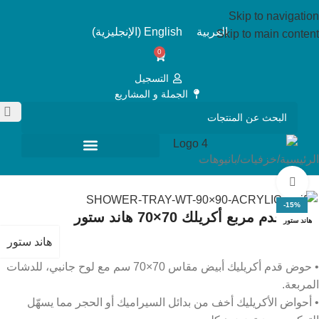
Skip to navigation
العربية
English
(
الإنجليزية
)
Skip to main content
0
التسجيل
الجملة و المشاريع
الرئيسية
/
خزفيات
/
بانيوهات
Click to enlarge
-15%
حوض قدم مربع أكريلك 70×70 هاند ستور
هاند ستور
هاند ستور
• حوض قدم أكريليك أبيض مقاس 70×70 سم مع لوح جانبي، للدشات
المربعة.
• أحواض الأكريليك أخف من بدائل السيراميك أو الحجر مما يسهّل