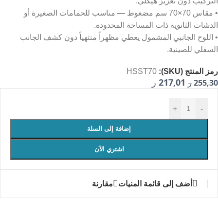
التركيب دون تعزيز هيكلي.
• مقاس 70×70 سم مضغوط — مناسب للحمامات الصغيرة أو
الدشات الثانوية ذات المساحة المحدودة.
• اللوح الجانبي المشمول يعطي مظهراً منتهياً دون كشف الجانب
السفلي للصينية.
رمز المنتج (SKU):
HSST70
217,01
255,30
ر
ر
+
-
إضافة إلى السلة
اشتري الآن
أضف إلى قائمة المنيات
مقارنة