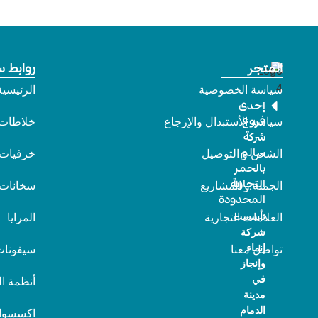
المتجر
روابط س
سياسة الخصوصية
الرئيسية
إحدى
فروع
سياسة الأستبدال والإرجاع
خلاطات
شركة
سالم
الشحن و التوصيل
خزفيات
بالحمر
التجارية
الجملة و المشاريع
سخانات
المحدودة
تأسست
العلامات التجارية
المرايا
شركة
إنماء
تواصل معنا
سيفونات
وإنجاز
في
أنظمة ا
مدينة
الدمام
اكسسوا