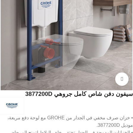
Click to enlarge
سيفون دفن شاص كامل جروهي 3877200D
• خزان صرف مخفي في الجدار من GROHE مع لوحة دفع مربعة،
موديل 3877200D.
• الخزانات المدمجة في الجدار تختفي خلف البلاط لتمنح المرحاض