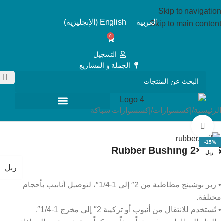
Skip to navigation
العربية
English
(
الإنجليزية
)
Skip to main content
0
التسجيل
الجملة و المشاريع
الرئيسية
/
إكسسوارات
/
إكسسوارات سباكة
Click to enlarge
-15%
Rubber Bushing 2×1.25
ربل
ربل
• ربر بوشينج مطاطية من 2″ إلى 1-1/4″، لتوصيل أنابيب بأحجام
مختلفة.
• تُستخدم للانتقال من أنبوب أو تركيبة 2″ إلى مخرج 1-1/4″.