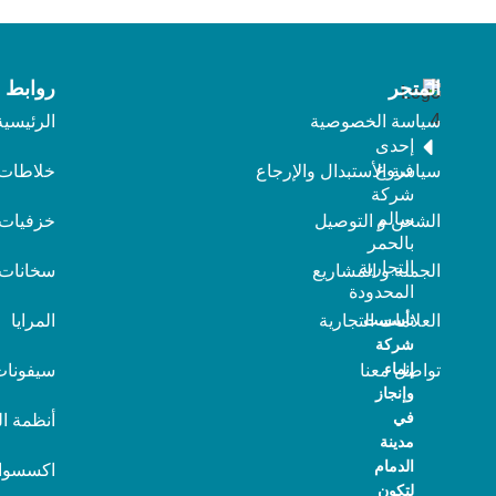
المتجر
روابط 
سياسة الخصوصية
الرئيسية
إحدى
فروع
سياسة الأستبدال والإرجاع
خلاطات
شركة
سالم
الشحن و التوصيل
خزفيات
بالحمر
التجارية
الجملة و المشاريع
سخانات
المحدودة
تأسست
العلامات التجارية
المرايا
شركة
إنماء
تواصل معنا
سيفونات
وإنجاز
في
أنظمة ا
مدينة
الدمام
اكسسوا
لتكون