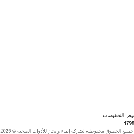
يص التخفيضات :
479
جميـع الحقـوق محفوظـة لشركة إنماء وإنجاز للأدوات الصحية © 2026