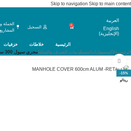
Skip to navigation
Skip to main content
العربية
الجملة و
0
التسجيل
English
المشاريع
(
الإنجليزية
)
الرئيسية
خلاطات
خزفيات
الرئيسية
/
إكسسوارات
/
مستلزمات الصرف والمياه
/
مجري سيول 300 سم ريتالو
Click to enlarge
-15%
ريتالو