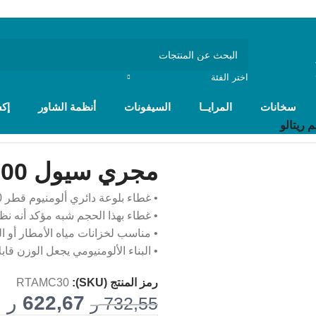
اختر الفئة
سخانات
المرايــا
السيفونات
أنظمة الشاور
إك
مجري سيول 300 سم ريتالو
• غطاء بلوعة دائري ألومنيوم قطر 300 سم، صناعة سعودية.
• غطاء بهذا الحجم شبه مؤكد أنه نظا
• مناسب لخزانات مياه الأمطار أو الص
• البناء الألومنيومي يجعل الوزن قابلا
رمز المنتج (SKU):
RTAMC30
622,67
ر
732,55
ر