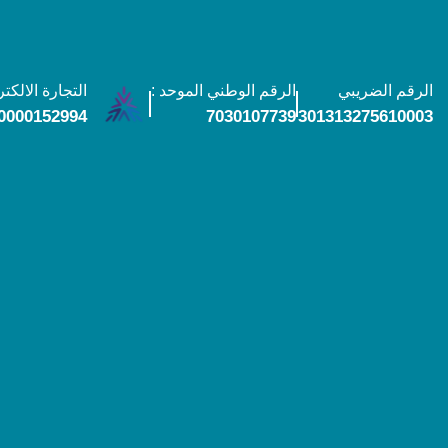
الرقم الضريبي
الرقم الوطني الموحد :
التجارة الالكتر
0000152994
7030107739
301313275610003