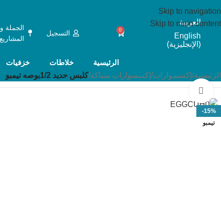
Skip to navigation
العربية
Skip to main content
الجملة و
0
التسجيل
English
المشاريع
(
الإنجليزية
)
الرئيسية
خلاطات
خزفيات
الرئيسية
/
إكسسوارات
/
إكسسوارات سباكة
/
كلبس حديد 1/2بوصه تيمبو
Click to enlarge
-15%
تيمبو