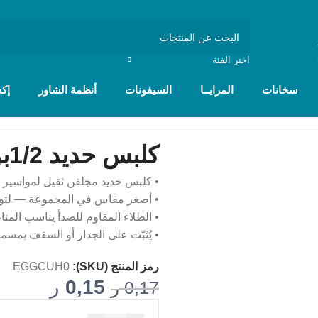
اختر الفئة
سخانات
المرايــا
السيفونات
أنظمة الشاور
إك
كلبس حديد 1/2بوصه تيمبو
• كلبس حديد مجلفن ثقيل لمواسير 1/2 بوصة من تيمبو.
• أصغر مقاس في المجموعة — لتوصي
• الطلاء المقاوم للصدأ يناسب المن
• يُثبّت على الجدار أو السقف بمسم
رمز المنتج (SKU):
EGGCUH0
0,15
ر
0,17
ر