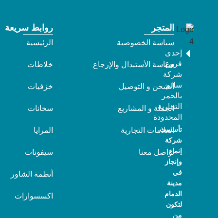
المتجر
روابط سريعة
سياسة الخصوصية
الرئيسية
إحدى
فروع
سياسة الأستبدال والإرجاع
خلاطات
شركة
سالم
الشحن و التوصيل
خزفيات
بالحمر
التجارية
الجملة و المشاريع
سخانات
المحدودة
تأسست
العلامات التجارية
المرايا
شركة
إنماء
تواصل معنا
سيفونات
وإنجاز
في
أنظمة الشاور
مدينة
الدمام
اكسسوارات
لتكون
من