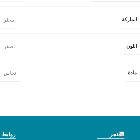
الماركة
بيجلر
اللون
اصفر
مادة
نحاس
المتجر
روابط 