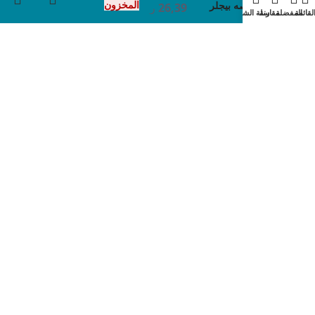
المخزون
1/2بوصه بيجلر
26,39
ر
لقائمة
المفضلة
مقارنة
سلة الشراء