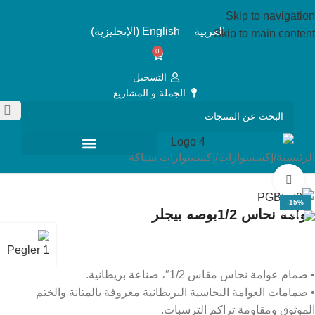
Skip to navigation
العربية
English
(
الإنجليزية
)
Skip to main content
0
التسجيل
الجملة و المشاريع
الرئيسية
/
إكسسوارات
/
إكسسوارات سباكة
Click to enlarge
-15%
عوامه نحاس 1/2بوصه بيجلر
• صمام عوامة نحاس مقاس 1/2″، صناعة بريطانية.
• صمامات العوامة النحاسية البريطانية معروفة بالمتانة والختم
الموثوق ومقاومة تراكم الترسبات.