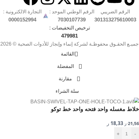
الرقم الضريبي
الرقم الوطني الموحد :
التجارة الالكترونية :
0000152994
7030107739
301313275610003
ترخيص التخفيضات :
479981
جميـع الحقـوق محفوظـة لشركة إنماء وإنجاز للأدوات الصحية © 2026
القائمة
المفضلة
مقارنة
سلة الشراء
خلاط مغسله واحد فتحه واحد خط توكو
18,33
21,56
ر
ر
+
-