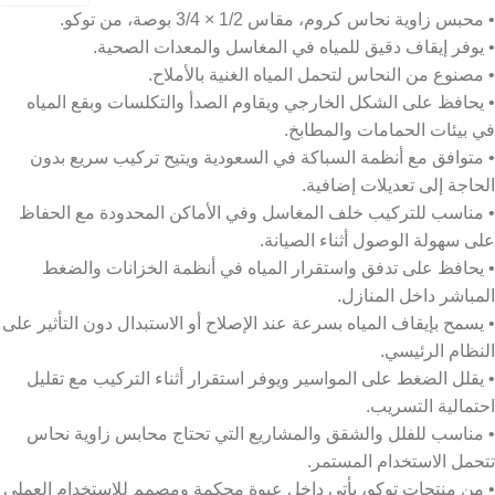
• محبس زاوية نحاس كروم، مقاس 1/2 × 3/4 بوصة، من توكو.
• يوفر إيقاف دقيق للمياه في المغاسل والمعدات الصحية.
• مصنوع من النحاس لتحمل المياه الغنية بالأملاح.
• يحافظ على الشكل الخارجي ويقاوم الصدأ والتكلسات وبقع المياه
في بيئات الحمامات والمطابخ.
• متوافق مع أنظمة السباكة في السعودية ويتيح تركيب سريع بدون
الحاجة إلى تعديلات إضافية.
• مناسب للتركيب خلف المغاسل وفي الأماكن المحدودة مع الحفاظ
على سهولة الوصول أثناء الصيانة.
• يحافظ على تدفق واستقرار المياه في أنظمة الخزانات والضغط
المباشر داخل المنازل.
• يسمح بإيقاف المياه بسرعة عند الإصلاح أو الاستبدال دون التأثير على
النظام الرئيسي.
• يقلل الضغط على المواسير ويوفر استقرار أثناء التركيب مع تقليل
احتمالية التسريب.
• مناسب للفلل والشقق والمشاريع التي تحتاج محابس زاوية نحاس
تتحمل الاستخدام المستمر.
• من منتجات توكو، يأتي داخل عبوة محكمة ومصمم للاستخدام العملي