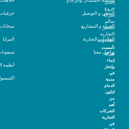
سياسة الأستبدال والإرجاع
خلاطات
إحدى
فروع
الشحن و التوصيل
خزفيات
شركة
سالم
الجملة و المشاريع
سخانات
بالحمر
التجارية
العلامات التجارية
المرايا
المحدودة
تأسست
تواصل معنا
سيفونات
شركة
إنماء
أنظمة ا
وإنجاز
في
اكسسوا
مدينة
الدمام
لتكون
من
أهم
الشركات
التجارية
في