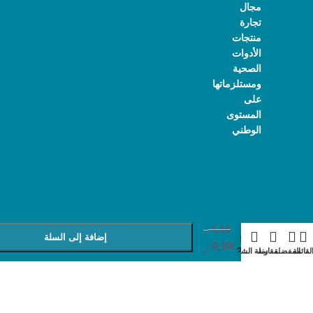
مجال
تجارة
منتجات
الأدوات
الصحية
ومستلزماتها
على
المستوى
الوطني
+
-
ربر
1,15
ر
بوشينج
إضافة إلى السلة
0,98
ر
2X11/2
لقائمة
المفضلة
مقارنة
سلة الشراء
اشتري الآن