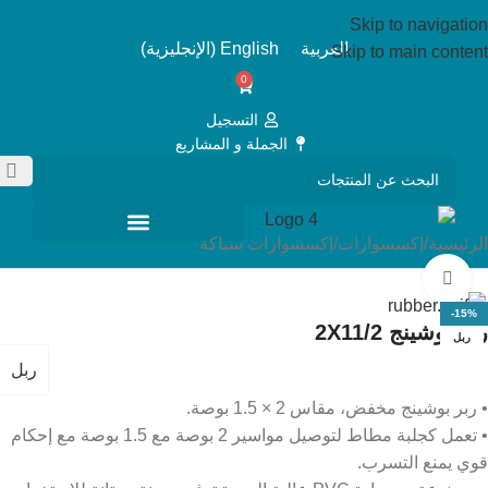
Skip to navigation
العربية
English
(
الإنجليزية
)
Skip to main content
0
التسجيل
الجملة و المشاريع
الرئيسية
/
إكسسوارات
/
إكسسوارات سباكة
Click to enlarge
-15%
ربر بوشينج 2X11/2
ربل
ربل
• ربر بوشينج مخفض، مقاس 2 × 1.5 بوصة.
• تعمل كجلبة مطاط لتوصيل مواسير 2 بوصة مع 1.5 بوصة مع إحكام
قوي يمنع التسرب.