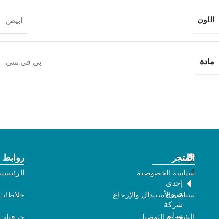
اللون
ابيض
مادة
بي في سي
المتجر
روابط 
سياسة الخصوصية
الرئيسية
إحدى
فروع
سياسة الأستبدال والإرجاع
خلاطات
شركة
سالم
الشحن و التوصيل
خزفيات